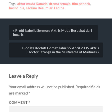
Tags:
aktor muda Kanada
,
drama remaja
,
film pendek
,
Invincible
,
Léokim Beaumier-Lépine
« Profil Isabella Sermon: Aktris Muda Berbakat dari
Inggris
Biodata Xochitl Gomez, lahir 29 April 2006, aktris
Doctor Strange in the Multiverse of Madness »
Leave a Reply
Your email address will not be published.
Required fields
are marked
*
COMMENT
*