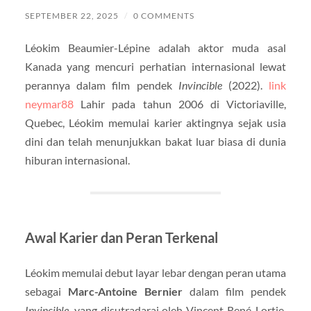
SEPTEMBER 22, 2025
/
0 COMMENTS
Léokim Beaumier-Lépine adalah aktor muda asal
Kanada yang mencuri perhatian internasional lewat
perannya dalam film pendek
Invincible
(2022).
link
neymar88
Lahir pada tahun 2006 di Victoriaville,
Quebec, Léokim memulai karier aktingnya sejak usia
dini dan telah menunjukkan bakat luar biasa di dunia
hiburan internasional.
Awal Karier dan Peran Terkenal
Léokim memulai debut layar lebar dengan peran utama
sebagai
Marc-Antoine Bernier
dalam film pendek
Invincible
, yang disutradarai oleh Vincent René-Lortie.