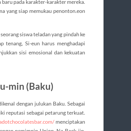
baru pada karakter-karakter mereka.
tama yang siap memukau penonton.
​eon
seorang siswa teladan yang pindah ke
p tenang, Si-eun harus menghadapi
njukkan sisi emosional dan kekuatan
Hu-min (Baku)
ikenal dengan julukan Baku.
Sebagai
ki reputasi sebagai petarung terkuat.
kadotchocolatesbar.com/
menciptakan
dengan pemimpin Union, Na Baek-jin,