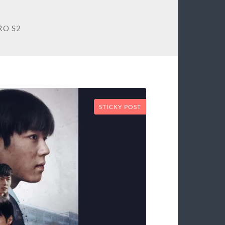
RO S2
STICKY POST