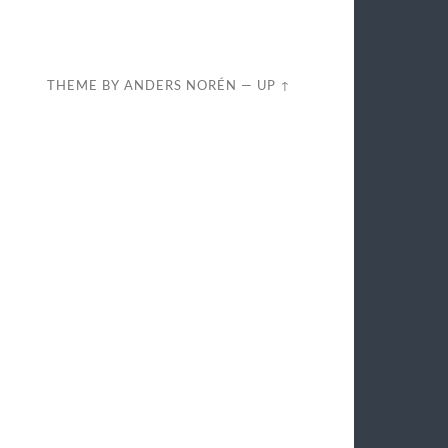
THEME BY
ANDERS NORÉN
—
UP ↑