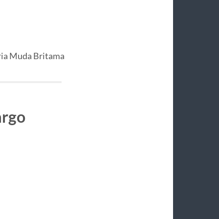
ria Muda Britama
argo