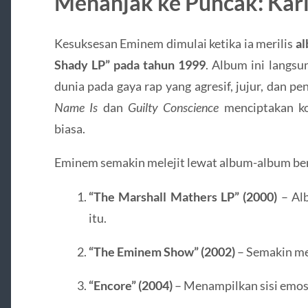
Menanjak ke Puncak: Kar
Kesuksesan Eminem dimulai ketika ia merilis
al
Shady LP” pada tahun 1999
. Album ini langs
dunia pada gaya rap yang agresif, jujur, dan pen
Name Is
dan
Guilty Conscience
menciptakan kon
biasa.
Eminem semakin melejit lewat album-album ber
“The Marshall Mathers LP” (2000)
– Alb
itu.
“The Eminem Show” (2002)
– Semakin me
“Encore” (2004)
– Menampilkan sisi emos