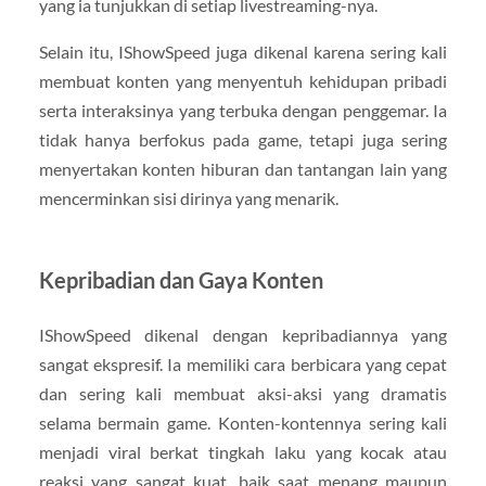
yang ia tunjukkan di setiap livestreaming-nya.
Selain itu, IShowSpeed juga dikenal karena sering kali
membuat konten yang menyentuh kehidupan pribadi
serta interaksinya yang terbuka dengan penggemar. Ia
tidak hanya berfokus pada game, tetapi juga sering
menyertakan konten hiburan dan tantangan lain yang
mencerminkan sisi dirinya yang menarik.
Kepribadian dan Gaya Konten
IShowSpeed dikenal dengan kepribadiannya yang
sangat ekspresif. Ia memiliki cara berbicara yang cepat
dan sering kali membuat aksi-aksi yang dramatis
selama bermain game. Konten-kontennya sering kali
menjadi viral berkat tingkah laku yang kocak atau
reaksi yang sangat kuat, baik saat menang maupun