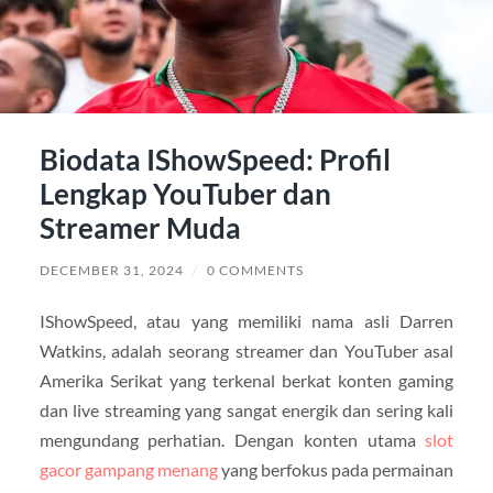
Biodata IShowSpeed: Profil
Lengkap YouTuber dan
Streamer Muda
DECEMBER 31, 2024
/
0 COMMENTS
IShowSpeed, atau yang memiliki nama asli Darren
Watkins, adalah seorang streamer dan YouTuber asal
Amerika Serikat yang terkenal berkat konten gaming
dan live streaming yang sangat energik dan sering kali
mengundang perhatian. Dengan konten utama
slot
gacor gampang menang
yang berfokus pada permainan