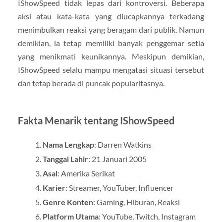
IShowSpeed tidak lepas dari kontroversi. Beberapa
aksi atau kata-kata yang diucapkannya terkadang
menimbulkan reaksi yang beragam dari publik. Namun
demikian, ia tetap memiliki banyak penggemar setia
yang menikmati keunikannya. Meskipun demikian,
IShowSpeed selalu mampu mengatasi situasi tersebut
dan tetap berada di puncak popularitasnya.
Fakta Menarik tentang IShowSpeed
Nama Lengkap
: Darren Watkins
Tanggal Lahir
: 21 Januari 2005
Asal
: Amerika Serikat
Karier
: Streamer, YouTuber, Influencer
Genre Konten
: Gaming, Hiburan, Reaksi
Platform Utama
: YouTube, Twitch, Instagram