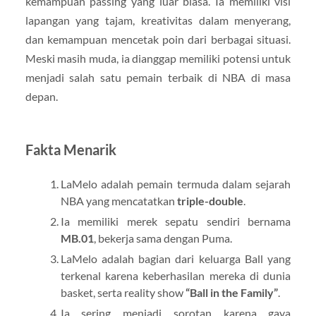
kemampuan passing yang luar biasa. Ia memiliki visi
lapangan yang tajam, kreativitas dalam menyerang,
dan kemampuan mencetak poin dari berbagai situasi.
Meski masih muda, ia dianggap memiliki potensi untuk
menjadi salah satu pemain terbaik di NBA di masa
depan.
Fakta Menarik
LaMelo adalah pemain termuda dalam sejarah
NBA yang mencatatkan
triple-double
.
Ia memiliki merek sepatu sendiri bernama
MB.01
, bekerja sama dengan Puma.
LaMelo adalah bagian dari keluarga Ball yang
terkenal karena keberhasilan mereka di dunia
basket, serta reality show
“Ball in the Family”
.
Ia sering menjadi sorotan karena gaya