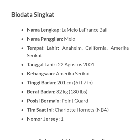
Biodata Singkat
Nama Lengkap:
LaMelo LaFrance Ball
Nama Panggilan:
Melo
Tempat Lahir:
Anaheim, California, Amerika
Serikat
Tanggal Lahir:
22 Agustus 2001
Kebangsaan:
Amerika Serikat
Tinggi Badan:
201 cm (6 ft 7 in)
Berat Badan:
82 kg (180 lbs)
Posisi Bermain:
Point Guard
Tim Saat Ini:
Charlotte Hornets (NBA)
Nomor Jersey:
1