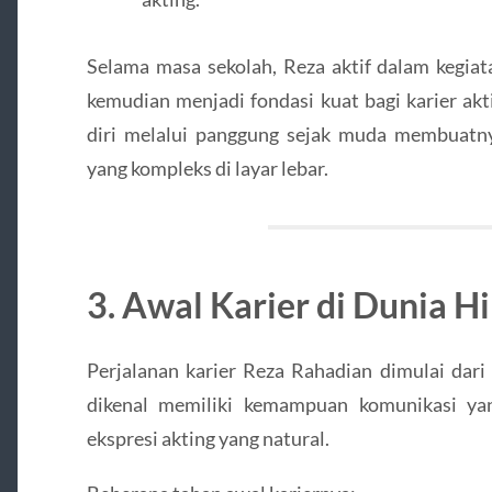
Selama masa sekolah, Reza aktif dalam kegiat
kemudian menjadi fondasi kuat bagi karier ak
diri melalui panggung sejak muda membuatn
yang kompleks di layar lebar.
3. Awal Karier di Dunia H
Perjalanan karier Reza Rahadian dimulai dari 
dikenal memiliki kemampuan komunikasi yan
ekspresi akting yang natural.