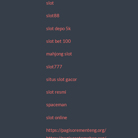
slot
slot88
slot depo 5k
slot bet 100
mahjong slot
slot777
situs slot gacor
slot resmi
spaceman
slot online
https://pagisorementeng.org/