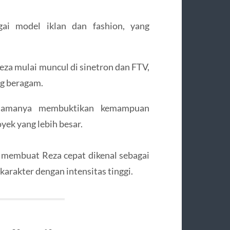
ai model iklan dan fashion, yang
eza mulai muncul di sinetron dan FTV,
g beragam.
rtamanya membuktikan kemampuan
ek yang lebih besar.
 membuat Reza cepat dikenal sebagai
arakter dengan intensitas tinggi.