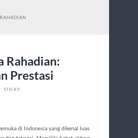
 RAHADIAN
a Rahadian:
n Prestasi
/
STICKY
emuka di Indonesia yang dikenal luas
an dan televisi. Memiliki bakat akting