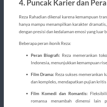
4. Puncak Karier dan Pera
Reza Rahadian dikenal karena kemampuan trans
hanya mampu menampilkan karakter dramatis, 
dengan presisi dan kedalaman emosi yang luar b
Beberapa peran ikonik Reza:
Peran Biografi:
Reza memerankan tokoh-
Indonesia, menunjukkan kemampuan riset 
Film Drama:
Reza sukses memerankan ka
dan kompleks, mendapatkan pujian kritis d
Film Komedi dan Romantis:
Fleksibi
romansa menambah dimensi lain pa