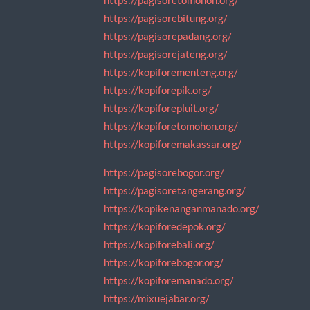
https://pagisoretomohon.org/
https://pagisorebitung.org/
https://pagisorepadang.org/
https://pagisorejateng.org/
https://kopiforementeng.org/
https://kopiforepik.org/
https://kopiforepluit.org/
https://kopiforetomohon.org/
https://kopiforemakassar.org/
https://pagisorebogor.org/
https://pagisoretangerang.org/
https://kopikenanganmanado.org/
https://kopiforedepok.org/
https://kopiforebali.org/
https://kopiforebogor.org/
https://kopiforemanado.org/
https://mixuejabar.org/