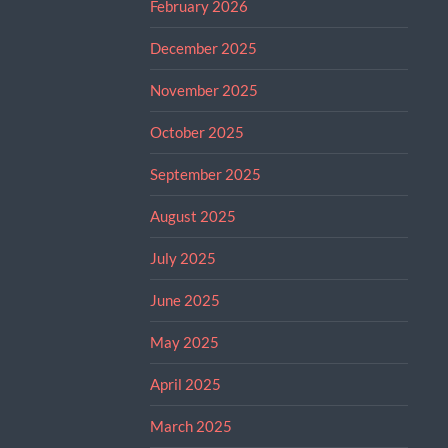
February 2026
December 2025
November 2025
October 2025
September 2025
August 2025
July 2025
June 2025
May 2025
April 2025
March 2025