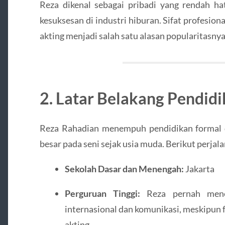
Reza dikenal sebagai pribadi yang rendah ha
kesuksesan di industri hiburan. Sifat profesio
akting menjadi salah satu alasan popularitasnya
2. Latar Belakang Pendid
Reza Rahadian menempuh pendidikan formal di
besar pada seni sejak usia muda. Berikut perja
Sekolah Dasar dan Menengah:
Jakarta
Perguruan Tinggi:
Reza pernah mene
internasional dan komunikasi, meskipun 
akting.