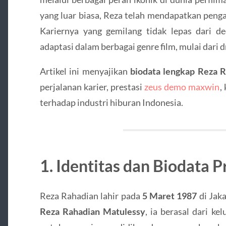
yang luar biasa, Reza telah mendapatkan peng
Kariernya yang gemilang tidak lepas dari de
adaptasi dalam berbagai genre film, mulai dari d
Artikel ini menyajikan
biodata lengkap Reza 
perjalanan karier, prestasi
zeus demo maxwin
,
terhadap industri hiburan Indonesia.
1. Identitas dan Biodata P
Reza Rahadian lahir pada
5 Maret 1987
di Jak
Reza Rahadian Matulessy
, ia berasal dari k