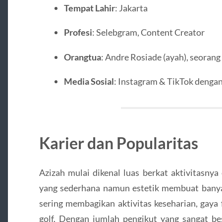
Tempat Lahir
: Jakarta
Profesi
: Selebgram, Content Creator
Orangtua
: Andre Rosiade (ayah), seorang
Media Sosial
: Instagram & TikTok dengan
Karier dan Popularitas
Azizah mulai dikenal luas berkat aktivitasny
yang sederhana namun estetik membuat banyak
sering membagikan aktivitas keseharian, gaya 
golf. Dengan jumlah pengikut yang sangat bes