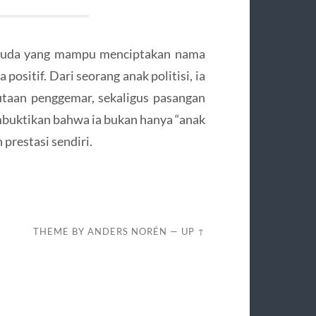
i muda yang mampu menciptakan nama
ositif. Dari seorang anak politisi, ia
taan penggemar, sekaligus pasangan
mbuktikan bahwa ia bukan hanya “anak
 prestasi sendiri.
THEME BY
ANDERS NORÉN
—
UP ↑