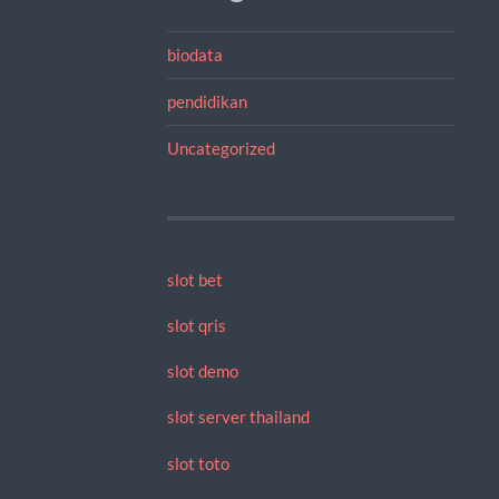
biodata
pendidikan
Uncategorized
slot bet
slot qris
slot demo
slot server thailand
slot toto