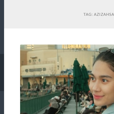
TAG:
AZIZAHS