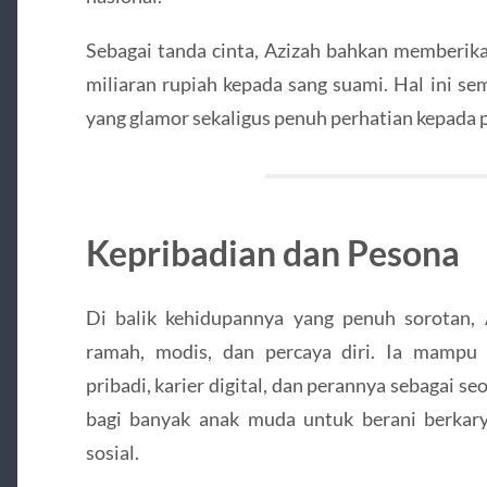
Sebagai tanda cinta, Azizah bahkan memberik
miliaran rupiah kepada sang suami. Hal ini s
yang glamor sekaligus penuh perhatian kepada 
Kepribadian dan Pesona
Di balik kehidupannya yang penuh sorotan, A
ramah, modis, dan percaya diri. Ia mampu
pribadi, karier digital, dan perannya sebagai se
bagi banyak anak muda untuk berani berkar
sosial.