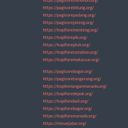
https://pagisoretomohon.org/
https://pagisorebitung.org/
https://pagisorepadang.org/
https://pagisorejateng.org/
https://kopiforementeng.org/
https://kopiforepik.org/
https://kopiforepluit.org/
https://kopiforetomohon.org/
https://kopiforemakassar.org/
https://pagisorebogor.org/
https://pagisoretangerang.org/
https://kopikenanganmanado.org/
https://kopiforedepok.org/
https://kopiforebali.org/
https://kopiforebogor.org/
https://kopiforemanado.org/
https://mixuejabar.org/